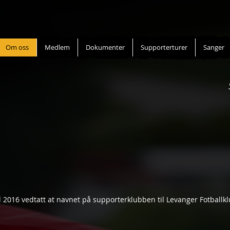
Om oss
Medlem
Dokumenter
Supporterturer
Sanger
l 2016 vedtatt at navnet på supporterklubben til Levanger Fotballkl