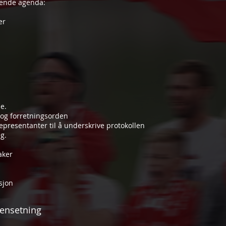
gende agenda:
er
e.
 og forretningsorden
representanter til å underskrive protokollen
g.
aker
sjon
ensetning