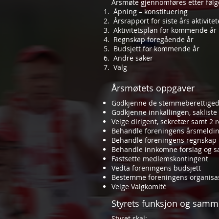
Årsmøte gjennomføres etter føl
Åpning – konstituering
Årsrapport for siste års aktivitet
Aktivitetsplan for kommende år
Regnskap foregående år
Budsjett for kommende år
Andre saker
Valg
Årsmøtets oppgaver
Godkjenne de stemmeberettiged
Godkjenne innkallingen, sakliste
Velge dirigent, sekretær samt 2 
Behandle foreningens årsmeldin
Behandle foreningens regnskap
Behandle innkomne forslag og s
Fastsette medlemskontingent
Vedta foreningens budsjett
Bestemme foreningens organisa
Velge Valgkomité
Styrets funksjon og samm
Styret skal: