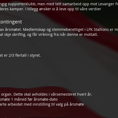
engig supporterklubb, men med tett samarbeid opp mot Levanger Fo
eres kamper. I tillegg ønsker vi å leve opp til våre verdier
ontingent
 årsmøtet. Medlemskap og stemmeberettiget i LFK Stallions er ma
al skje skriftlig, og får virkning fra når denne er mottatt.
er 2/3 flertall i styret.
organ. Dette skal avholdes i vårsemesteret hvert år.
 årsmøte 1 måned før årsmøte-dato
arte arbeidet med innstilling til valg på årsmøte