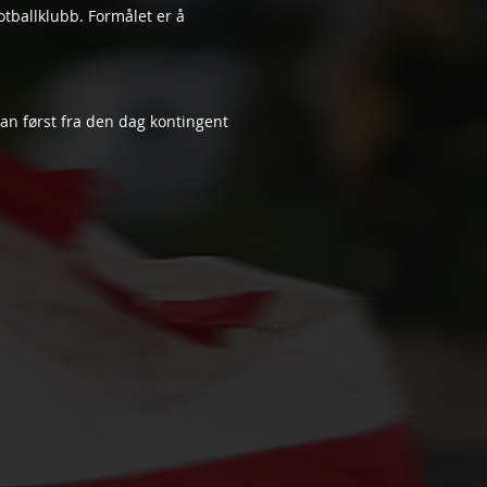
tballklubb. Formålet er å
n først fra den dag kontingent